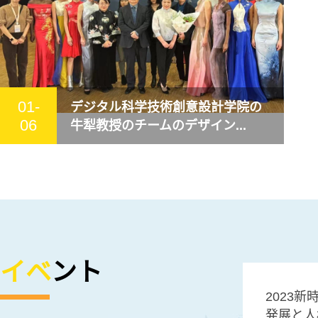
01-
デジタル科学技術創意設計学院の
06
牛犁教授のチームのデザイン...
イベ
ント
2023
発展と人