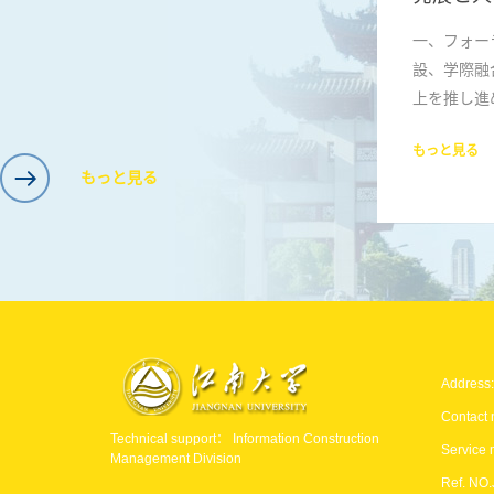
一、フォー
設、学際融
上を推し進
もっと見る
もっと見る
Address:
Contact
Technical support：
Information Construction
Service 
Management Division
Ref. NO